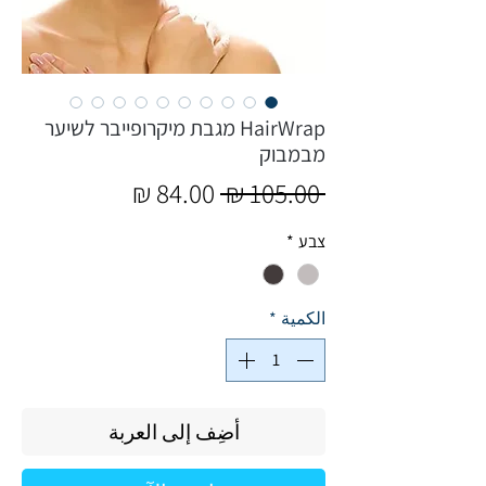
HairWrap מגבת מיקרופייבר לשיער
מבמבוק
سعر
سعر
 ‏105.00 ₪ 
عادي
البيع
צבע
*
الكمية
*
أضِف إلى العربة