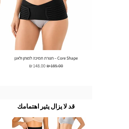
Core Shape – חגורת תמיכה למותן ולאגן
سعر عادي
سعر البيع
قد لا يزال يثير اهتمامك