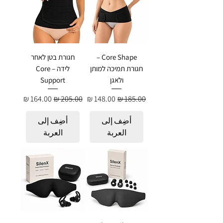
Core Shape –
חגורת בטן לאחר
חגורת תמיכה למותן
לידה – Core
ולאגן
Support
سعر عادي
سعر البيع
سعر عادي
سعر البيع
أضِف إلى
أضِف إلى
العربة
العربة