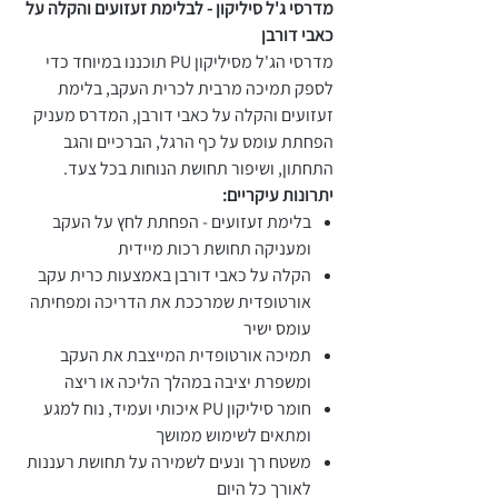
מדרסי ג'ל סיליקון - לבלימת זעזועים והקלה על
כאבי דורבן
מדרסי הג'ל מסיליקון PU תוכננו במיוחד כדי
לספק תמיכה מרבית לכרית העקב, בלימת
זעזועים והקלה על כאבי דורבן, המדרס מעניק
הפחתת עומס על כף הרגל, הברכיים והגב
התחתון, ושיפור תחושת הנוחות בכל צעד.
יתרונות עיקריים:
בלימת זעזועים - הפחתת לחץ על העקב
ומעניקה תחושת רכות מיידית
הקלה על כאבי דורבן באמצעות כרית עקב
אורטופדית שמרככת את הדריכה ומפחיתה
עומס ישיר
תמיכה אורטופדית המייצבת את העקב
ומשפרת יציבה במהלך הליכה או ריצה
חומר סיליקון PU איכותי ועמיד, נוח למגע
ומתאים לשימוש ממושך
משטח רך ונעים לשמירה על תחושת רעננות
לאורך כל היום