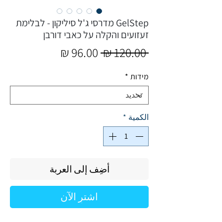
GelStep מדרסי ג'ל סיליקון - לבלימת
זעזועים והקלה על כאבי דורבן
سعر
سعر
 ‏120.00 ₪ 
عادي
البيع
מידות
*
الكمية
*
أضِف إلى العربة
اشترِ الآن