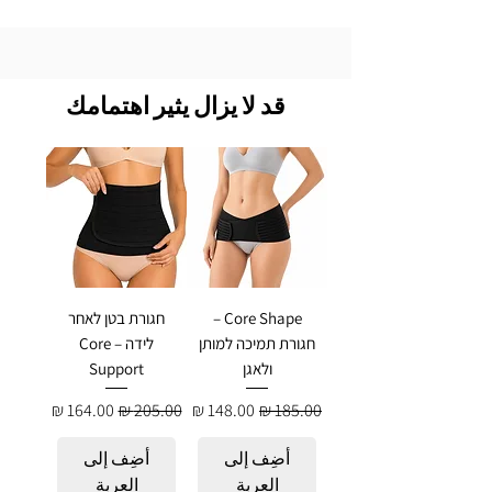
قد لا يزال يثير اهتمامك
Core Shape –
חגורת בטן לאחר
חגורת תמיכה למותן
לידה – Core
ולאגן
Support
سعر عادي
سعر البيع
سعر عادي
سعر البيع
أضِف إلى
أضِف إلى
العربة
العربة