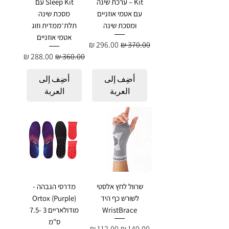
Kit – ערכת שינה
Sleep Kit עם
עם אטמי אוזניים
מסכת שינה
ומסכת שינה
תלת־ממדית וזוג
אטמי אוזניים
سعر عادي
سعر البيع
سعر عادي
سعر البيع
أضِف إلى
أضِف إلى
العربة
العربة
שרוול לחץ אלסטי
מדרסי הגבהה -
לשורש כף היד
Ortox (Purple)
WristBrace
מודולאריים 3 -7.5
ס"מ
سعر عادي
سعر البيع