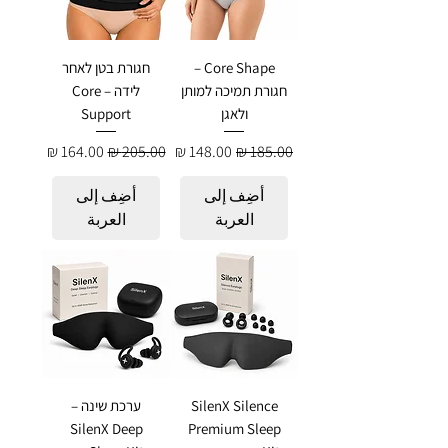
Core Shape –
חגורת בטן לאחר
חגורת תמיכה למותן
לידה – Core
ולאגן
Support
سعر عادي
سعر البيع
سعر عادي
سعر البيع
أضِف إلى
أضِف إلى
العربة
العربة
SilenX Silence
ערכת שינה –
SilenX Deep
Premium Sleep