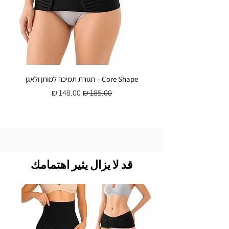
Core Shape – חגורת תמיכה למותן ולאגן
سعر عادي
سعر البيع
قد لا يزال يثير اهتمامك