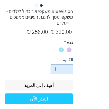
BlueVision משקפי אור כחול לילדים -
משקפי מסך להגנת העיניים ממסכים
דיגיטליים
سعر
سعر
 ‏320.00 ₪ 
عادي
البيع
צבע
*
الكمية
*
أضِف إلى العربة
اشترِ الآن