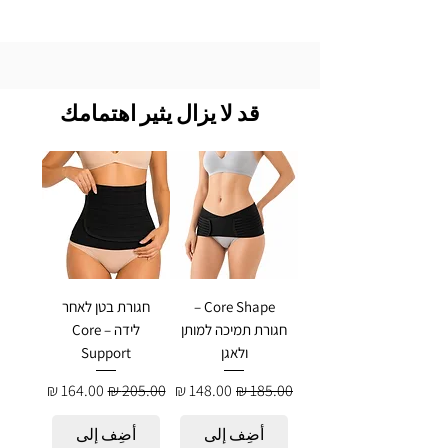
قد لا يزال يثير اهتمامك
Core Shape –
חגורת בטן לאחר
חגורת תמיכה למותן
לידה – Core
ולאגן
Support
سعر عادي
سعر البيع
سعر عادي
سعر البيع
أضِف إلى
أضِف إلى