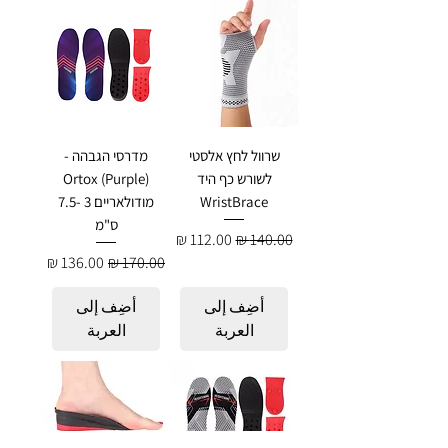
שרוול לחץ אלסטי
מדרסי הגבהה -
לשורש כף היד
Ortox (Purple)
WristBrace
מודולאריים 3 -7.5
ס"מ
سعر عادي
سعر البيع
سعر عادي
سعر البيع
أضِف إلى
أضِف إلى
العربة
العربة