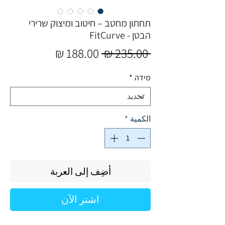
תחתון מחטב – חיטוב ומיצוק שרירי
הבטן - FitCurve
سعر
سعر
 ‏235.00 ₪ 
عادي
البيع
מידה
*
الكمية
*
أضِف إلى العربة
اشترِ الآن