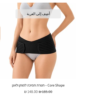
80–90
XXL
90–103
XXXL
أضِف إلى العربة
הנחיות למדידה:
מדדו את היקף המותניים בנקודה הצרה ביותר
של הגוף כשהשרירים רפויים, ובחרו את המידה
המתאימה לפי הטבלה.
Core Shape – חגורת תמיכה למותן ולאגן
سعر عادي
سعر البيع