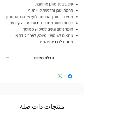
עיצוב בטן ומותן מחוטבת
הרמת ישבן והדגשת קווי הגוף
תמיכה במותן והפחתת לחץ על הגב התחתון
דרגות חיטוב מתכווננות עם סגירה קדמית
חומר נושם ונעים לשימוש ממושך
מתאים לשימוש יומיומי, לאחר לידה או
מתחת לבגדים צמודים.
טבלת מידות
מידה
היקף מותניים (ס"מ)
57–67
M
67–73
L
منتجات ذات صلة
73–80
XL