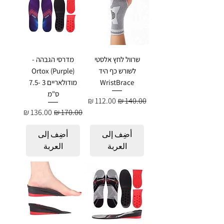
שרוול לחץ אלסטי
מדרסי הגבהה -
לשורש כף היד
Ortox (Purple)
WristBrace
מודולאריים 3 -7.5
ס"מ
سعر عادي
سعر البيع
سعر عادي
سعر البيع
أضِف إلى
أضِف إلى
العربة
العربة