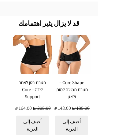
قد لا يزال يثير اهتمامك
Core Shape –
חגורת בטן לאחר
חגורת תמיכה למותן
לידה – Core
ולאגן
Support
سعر عادي
سعر البيع
سعر عادي
سعر البيع
أضِف إلى
أضِف إلى
العربة
العربة