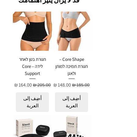
Core Shape –
חגורת בטן לאחר
חגורת תמיכה למותן
לידה – Core
ולאגן
Support
سعر عادي
سعر البيع
سعر عادي
سعر البيع
أضِف إلى
أضِف إلى
العربة
العربة