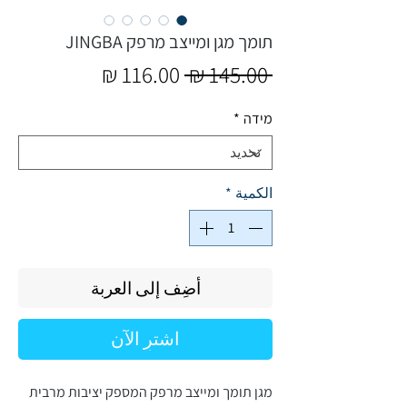
תומך מגן ומייצב מרפק JINGBA
سعر
سعر
 ‏145.00 ₪ 
عادي
البيع
מידה
*
الكمية
*
أضِف إلى العربة
اشترِ الآن
מגן תומך ומייצב מרפק המספק יציבות מרבית