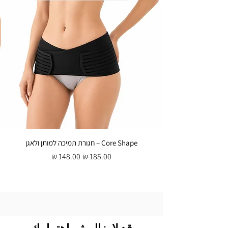
Core Shape – חגורת תמיכה למותן ולאגן
سعر عادي
سعر البيع
قد لا يزال يثير اهتمامك