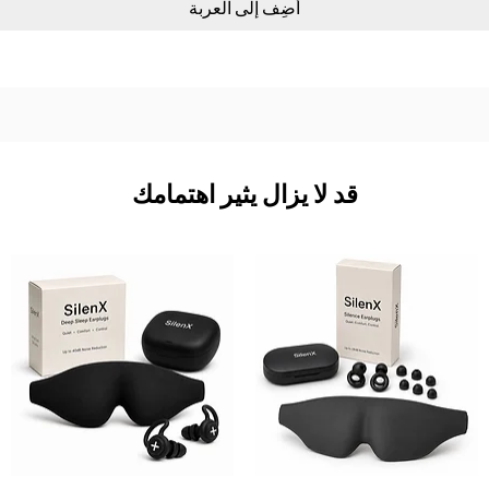
أضِف إلى العربة
قد لا يزال يثير اهتمامك