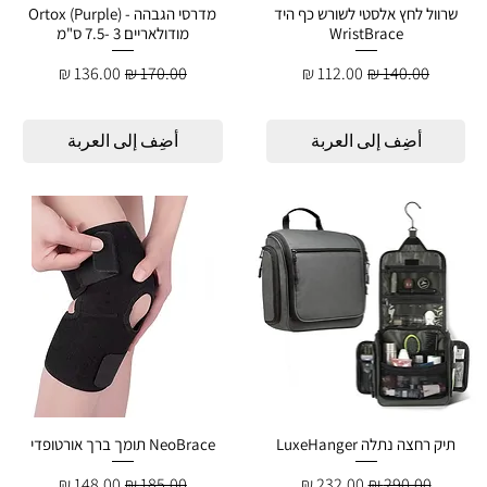
שרוול לחץ אלסטי לשורש כף היד
מדרסי הגבהה - Ortox (Purple)
WristBrace
מודולאריים 3 -7.5 ס"מ
سعر عادي
سعر البيع
سعر عادي
سعر البيع
أضِف إلى العربة
أضِف إلى العربة
תיק רחצה נתלה LuxeHanger
NeoBrace תומך ברך אורטופדי
سعر عادي
سعر البيع
سعر عادي
سعر البيع