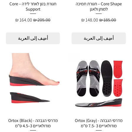
Core Shape – חגורת תמיכה
חגורת בטן לאחר לידה – Core
למותן ולאגן
Support
سعر عادي
سعر البيع
سعر عادي
سعر البيع
أضِف إلى العربة
أضِف إلى العربة
מדרסי הגבהה - Ortox (Gray)
מדרסי הגבהה - Ortox (Black)
מודולאריים 3 -7.5 ס"מ
מודולאריים 3–4.5 ס"מ