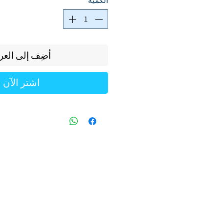
الكمية
*
أضِف إلى العر
اشترِ الآن