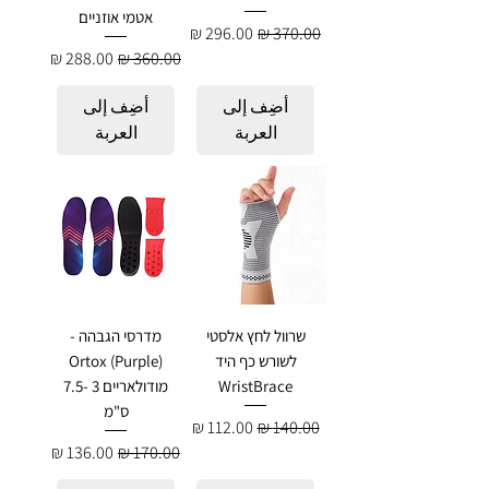
אטמי אוזניים
سعر عادي
سعر البيع
سعر عادي
سعر البيع
أضِف إلى
أضِف إلى
العربة
العربة
שרוול לחץ אלסטי
מדרסי הגבהה -
לשורש כף היד
Ortox (Purple)
WristBrace
מודולאריים 3 -7.5
ס"מ
سعر عادي
سعر البيع
سعر عادي
سعر البيع