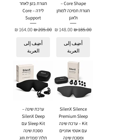
Core Shape –
חגורת בטן לאחר
חגורת תמיכה למותן
לידה – Core
ולאגן
Support
سعر عادي
سعر البيع
سعر عادي
سعر البيع
أضِف إلى
أضِف إلى
العربة
العربة
SilenX Silence
ערכת שינה –
SilenX Deep
Premium Sleep
Kit – ערכת שינה
Sleep Kit עם
עם אטמי אוזניים
מסכת שינה
ומסכת שינה
תלת־ממדית וזוג