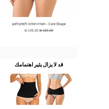
Core Shape – חגורת תמיכה למותן ולאגן
سعر عادي
سعر البيع
قد لا يزال يثير اهتمامك