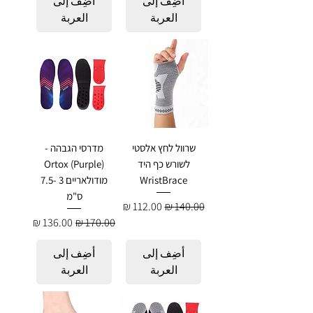
أضِف إلى
أضِف إلى
العربة
العربة
שרוול לחץ אלסטי
מדרסי הגבהה -
לשורש כף היד
Ortox (Purple)
WristBrace
מודולאריים 3 -7.5
ס"מ
سعر عادي
سعر البيع
سعر عادي
سعر البيع
أضِف إلى
أضِف إلى
العربة
العربة