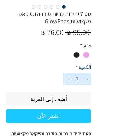
סט 7 יחידות כריות פודרה ומייקאפ
מקצועיות GlowPads
سعر
سعر
 ‏95.00 ₪ 
عادي
البيع
צבע
*
الكمية
*
أضِف إلى العربة
اشترِ الآن
סט 7 יחידות כריות פודרה ומייקאפ מקצועיות