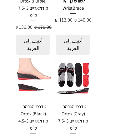
לשורש כף היד
Ortox (Purple)
WristBrace
מודולאריים 3 -7.5
ס"מ
سعر عادي
سعر البيع
سعر عادي
سعر البيع
أضِف إلى
أضِف إلى
العربة
العربة
מדרסי הגבהה -
מדרסי הגבהה -
Ortox (Black)
Ortox (Gray)
מודולאריים 3 -7.5
מודולאריים 3–4.5
ס"מ
ס"מ
سعر عادي
سعر البيع
سعر عادي
سعر البيع