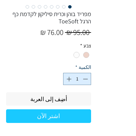
מפריד בוהן וכרית סיליקון לקדמת כף
הרגל ToeSoft
سعر
سعر
 ‏95.00 ₪ 
عادي
البيع
צבע
*
الكمية
*
أضِف إلى العربة
اشترِ الآن