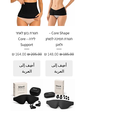
Core Shape –
חגורת בטן לאחר
חגורת תמיכה למותן
לידה – Core
ולאגן
Support
سعر عادي
سعر البيع
سعر عادي
سعر البيع
أضِف إلى
أضِف إلى
العربة
العربة