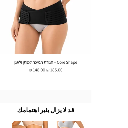
Core Shape – חגורת תמיכה למותן ולאגן
سعر عادي
سعر البيع
قد لا يزال يثير اهتمامك