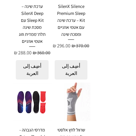
SilenX Silence
ערכת שינה –
SilenX Deep
Premium Sleep
Kit – ערכת שינה
Sleep Kit עם
עם אטמי אוזניים
מסכת שינה
ומסכת שינה
תלת־ממדית וזוג
אטמי אוזניים
سعر عادي
سعر البيع
سعر عادي
سعر البيع
أضِف إلى
أضِف إلى
العربة
العربة
שרוול לחץ אלסטי
מדרסי הגבהה -