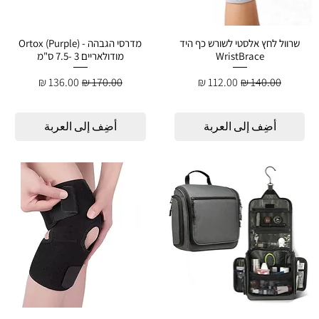
שרוול לחץ אלסטי לשורש כף היד
מדרסי הגבהה - Ortox (Purple)
WristBrace
מודולאריים 3 -7.5 ס"מ
سعر عادي
سعر البيع
سعر عادي
سعر البيع
أضِف إلى العربة
أضِف إلى العربة