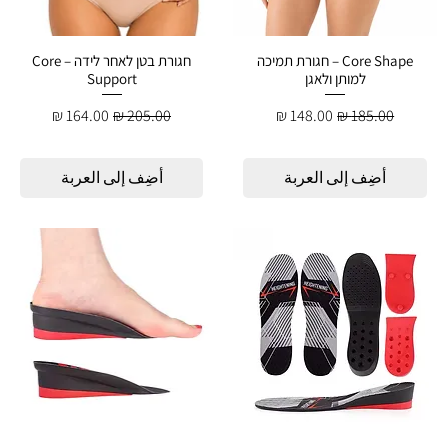
Core Shape – חגורת תמיכה
חגורת בטן לאחר לידה – Core
למותן ולאגן
Support
سعر عادي
سعر البيع
سعر عادي
سعر البيع
أضِف إلى العربة
أضِف إلى العربة