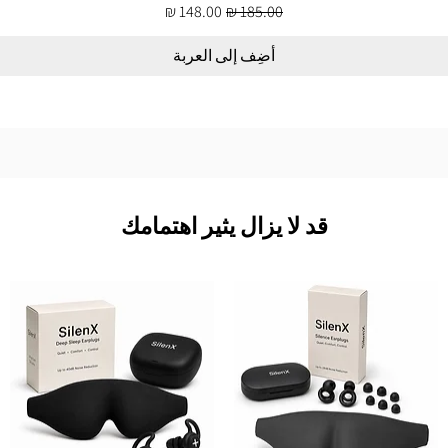
سعر عادي
سعر البيع
أضِف إلى العربة
قد لا يزال يثير اهتمامك