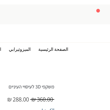
الصفحة الرئيسية
الميزوثيرابي
ا
משקפי 3D לעיסויי העיניים
سعر
سع
 ‏360.00 ₪ 
عادي
البي