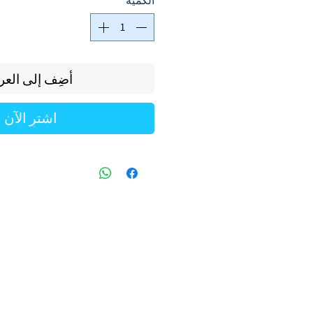
الكمية
*
أضِف إلى العر
اشترِ الآن