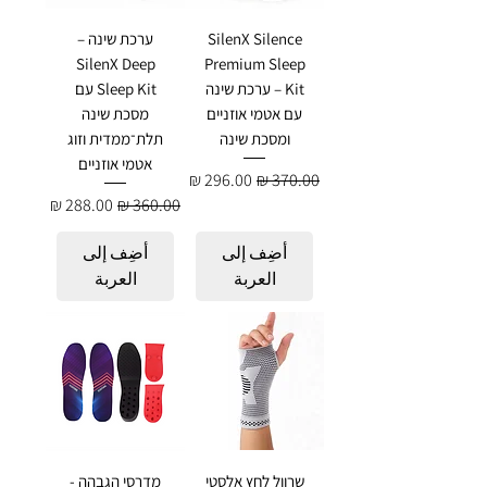
SilenX Silence
ערכת שינה –
SilenX Deep
Premium Sleep
Kit – ערכת שינה
Sleep Kit עם
עם אטמי אוזניים
מסכת שינה
ומסכת שינה
תלת־ממדית וזוג
אטמי אוזניים
سعر عادي
سعر البيع
سعر عادي
سعر البيع
أضِف إلى
أضِف إلى
العربة
العربة
שרוול לחץ אלסטי
מדרסי הגבהה -