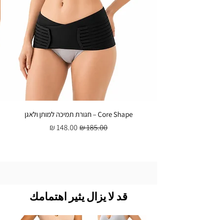
Core Shape – חגורת תמיכה למותן ולאגן
سعر عادي
سعر البيع
قد لا يزال يثير اهتمامك