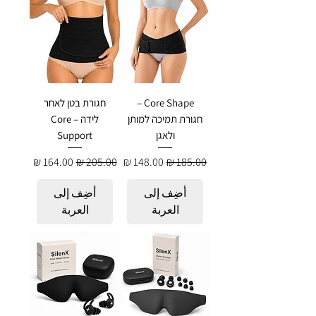
Core Shape –
חגורת בטן לאחר
חגורת תמיכה למותן
לידה – Core
ולאגן
Support
سعر عادي
سعر البيع
سعر عادي
سعر البيع
أضِف إلى
أضِف إلى
العربة
العربة