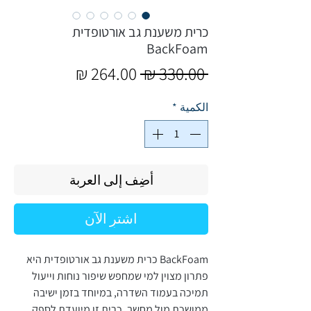
כרית משענת גב אורטופדית
BackFoam
سعر
سعر
 ‏330.00 ₪ 
عادي
البيع
الكمية
*
أضِف إلى العربة
اشترِ الآن
BackFoam כרית משענת גב אורטופדית היא
פתרון מצוין למי שמחפש שיפור נוחות וייעול
תמיכה בעמוד השדרה, במיוחד בזמן ישיבה
ממושכת מול מחשב. כרית זו מיועדת לספק