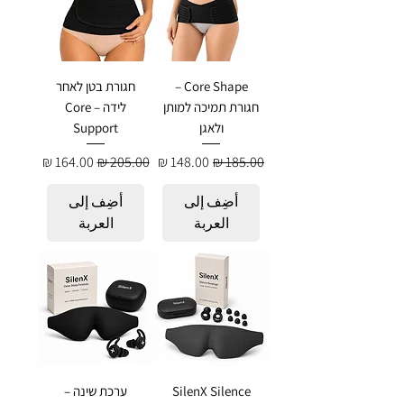
Core Shape –
חגורת בטן לאחר
חגורת תמיכה למותן
לידה – Core
ולאגן
Support
سعر عادي
سعر البيع
سعر عادي
سعر البيع
أضِف إلى
أضِف إلى
العربة
العربة
SilenX Silence
ערכת שינה –