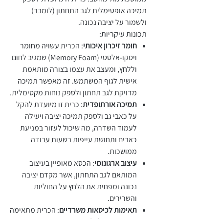
תמיכה אופטימלית לגב התחתון (לומבר)
ולשמור על יציבה נכונה.
תכונות עיקריות:
חומר זיכרון איכותי
: הכרית עשויה מחומר
ויסקו-אלסטי (Memory Foam) שמגיב לחום
וללחץ, ומעצב את עצמו בצורה מותאמת
אישית לגוף המשתמש. זה מאפשר תמיכה
מדויקת לגב תחתון ולספק נוחות מקסימלית.
תמיכה אורתופדית
: כרית זו מיועדת להקל
על כאבי גב ולספק תמיכה יציבה ויעילה
לעמוד השדרה, מה שיכול לעזור במניעת
כאבים ותחושת עייפות בשעות עבודה
ממושכות.
עיצוב ארגונומי
: הכסא מאופיין בעיצוב
המותאם לגב התחתון, אשר מקדם יציבה
נכונה ומפחית את הלחץ על החוליות
והשרירים.
תאימות לכיסאות משרדיים
: הכרית מתאימה