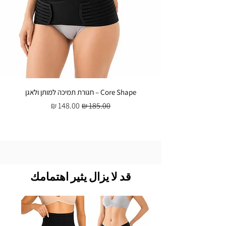
Core Shape – חגורת תמיכה למותן ולאגן
سعر عادي
سعر البيع
قد لا يزال يثير اهتمامك