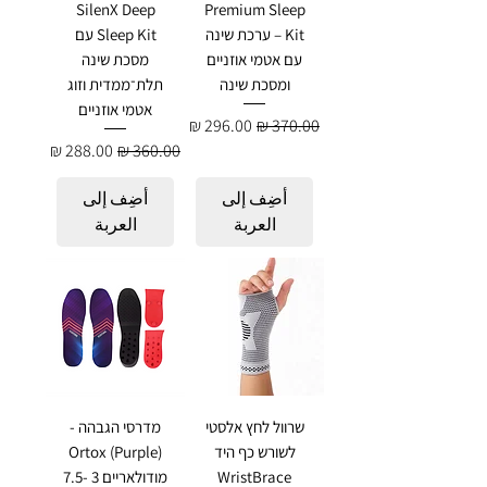
SilenX Deep
Premium Sleep
Kit – ערכת שינה
Sleep Kit עם
עם אטמי אוזניים
מסכת שינה
ומסכת שינה
תלת־ממדית וזוג
אטמי אוזניים
سعر عادي
سعر البيع
سعر عادي
سعر البيع
أضِف إلى
أضِف إلى
العربة
العربة
שרוול לחץ אלסטי
מדרסי הגבהה -
לשורש כף היד
Ortox (Purple)
WristBrace
מודולאריים 3 -7.5