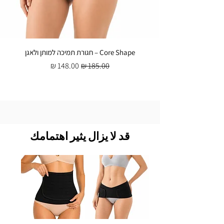
Core Shape – חגורת תמיכה למותן ולאגן
سعر عادي
سعر البيع
قد لا يزال يثير اهتمامك