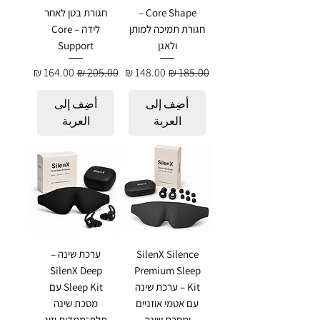
Core Shape –
חגורת בטן לאחר
חגורת תמיכה למותן
לידה – Core
ולאגן
Support
سعر عادي
سعر البيع
سعر عادي
سعر البيع
أضِف إلى
أضِف إلى
العربة
العربة
SilenX Silence
ערכת שינה –
SilenX Deep
Premium Sleep
Kit – ערכת שינה
Sleep Kit עם
עם אטמי אוזניים
מסכת שינה
ומסכת שינה
תלת־ממדית וזוג