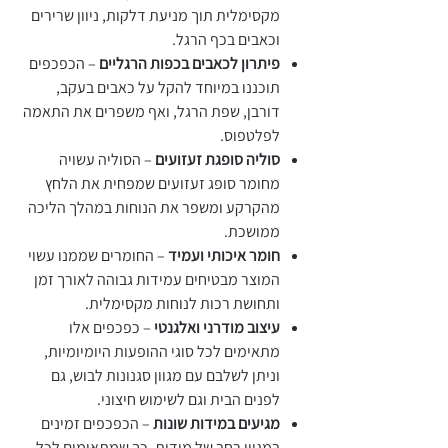
מקסימלית תוך מניעת דלקות, ניוון שרירים
וכאבים בכף הרגל.
פיתרון לכאבים בכפות הרגליים
– הכפכפים
תוכננו במיוחד להקל על כאבים בעקב,
דורבן, שפת הרגל, ואף משפרים את התאמה
לפלטפוס.
סוליה סופגת זעזועים
– הסוליה עשויה
מחומר סופג זעזועים שמפחית את הלחץ
מהקרקע ומשפר את הנוחות במהלך הליכה
ממושכת.
חומר איכותי ועמיד
– החומרים שממנו עשוי
המוצר מבטיחים עמידות גבוהה לאורך זמן
ותחושת רכות לנוחות מקסימלית.
עיצוב מודרני ואלגנטי
– כפכפים אלו
מתאימים לכל סוגי ההופעות היומיומיות,
וניתן לשלבם עם מגוון סגנונות לבוש, גם
לפנים הבית וגם לשימוש חיצוני.
מגיעים במידות שונות
– הכפכפים זמינים
במגוון רחב של מידות, כך שמתאימים לכל