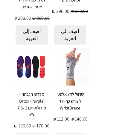
אטמי אוזניים
سعر عادي
سعر البيع
سعر عادي
سعر البيع
أضِف إلى
أضِف إلى
العربة
العربة
שרוול לחץ אלסטי
מדרסי הגבהה -
לשורש כף היד
Ortox (Purple)
WristBrace
מודולאריים 3 -7.5
ס"מ
سعر عادي
سعر البيع
سعر عادي
سعر البيع