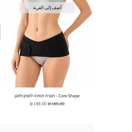
הוא כשנה.
דרמה רולר 540 מחטים 0.3 מ"מ
أضِف إلى العربة
לטיפול בקמטים, מיצוק וחידוש העור, טיפול
בצלקות אקנה וסימני מתיחה, טיפול בצלוליט,
החדרת לחות והמרצת יצור הקולגן - מתאים
לשימוש ביתי.
דרמה רולר 540 מחטים 0.5 מ"מ
לטיפול בקמטים, מיצוק וחידוש העור, הבהרת
פיגמנטציה, טיפול בצלקות אקנה וסימני
מתיחה, החדרת לחות והמרצת יצור הקולגן -
מתאים לשימוש מקצועי על ידי קוסמטיקאית.
Core Shape – חגורת תמיכה למותן ולאגן
سعر عادي
سعر البيع