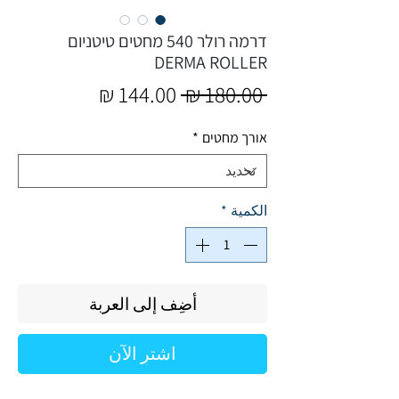
דרמה רולר 540 מחטים טיטניום
DERMA ROLLER
سعر
سعر
 ‏180.00 ₪ 
عادي
البيع
אורך מחטים
*
الكمية
*
أضِف إلى العربة
اشترِ الآن