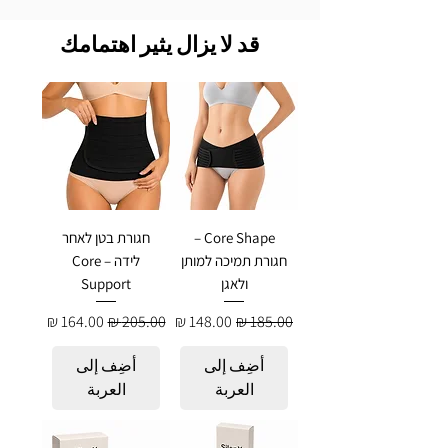
قد لا يزال يثير اهتمامك
Core Shape –
חגורת בטן לאחר
חגורת תמיכה למותן
לידה – Core
ולאגן
Support
سعر عادي
سعر البيع
سعر عادي
سعر البيع
أضِف إلى
أضِف إلى
العربة
العربة