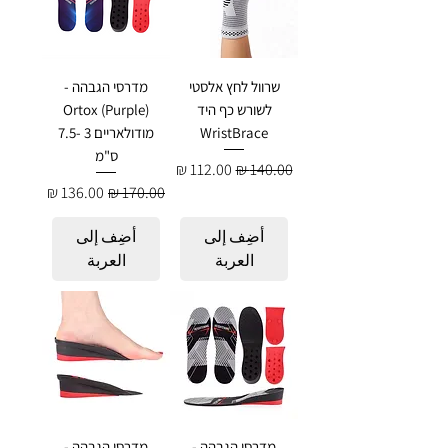
שרוול לחץ אלסטי
מדרסי הגבהה -
לשורש כף היד
Ortox (Purple)
WristBrace
מודולאריים 3 -7.5
ס"מ
سعر عادي
سعر البيع
سعر عادي
سعر البيع
أضِف إلى
أضِف إلى
العربة
العربة
מדרסי הגבהה -
מדרסי הגבהה -