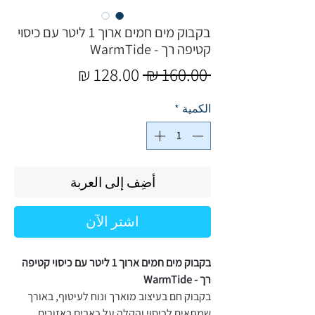
בקבוק מים חמים ארוך 1 ליטר עם כיסוי
קטיפה רך - WarmTide
سعر
سعر
 ‏160.00 ₪ 
عادي
البيع
الكمية
*
أضِف إلى العربة
اشترِ الآن
בקבוק מים חמים ארוך 1 ליטר עם כיסוי קטיפה
רך - WarmTide
בקבוק חם בעיצוב מוארך ונוח לעיטוף, באורך
שמתאים לכיסוי והקלה על כאבים באזורים