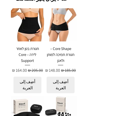
Core Shape –
חגורת בטן לאחר
חגורת תמיכה למותן
לידה – Core
ולאגן
Support
سعر عادي
سعر البيع
سعر عادي
سعر البيع
أضِف إلى
أضِف إلى
العربة
العربة