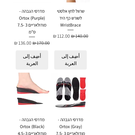
שרוול לחץ אלסטי
מדרסי הגבהה -
לשורש כף היד
Ortox (Purple)
WristBrace
מודולאריים 3 -7.5
ס"מ
سعر عادي
سعر البيع
سعر عادي
سعر البيع
أضِف إلى
أضِف إلى
العربة
العربة
מדרסי הגבהה -
מדרסי הגבהה -
Ortox (Black)
Ortox (Gray)
מודולאריים 3 -7.5
מודולאריים 3–4.5