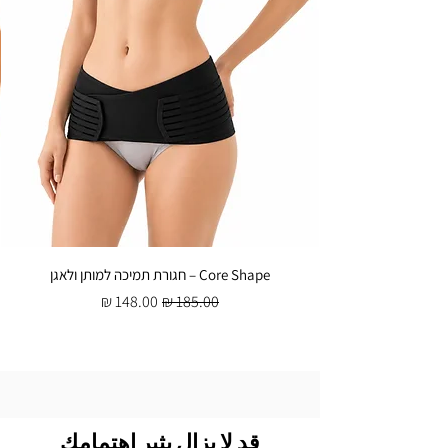
Core Shape – חגורת תמיכה למותן ולאגן
سعر عادي
سعر البيع
قد لا يزال يثير اهتمامك