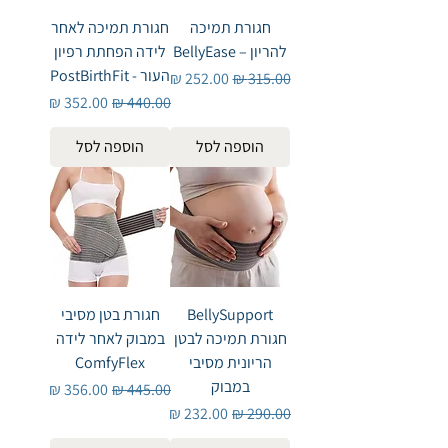
חגורת תמיכה
חגורת תמיכה לאחר
להריון – BellyEase
לידה הפחתת רפיון
העור - PostBirthFit
מחיר רגיל
מחיר מבצע
מחיר רגיל
מחיר מבצע
הוספה לסל
הוספה לסל
BellySupport
חגורת בטן מסיבי
חגורת תמיכה לבטן
במבוק לאחר לידה
הריונית מסיבי
ComfyFlex
במבוק
מחיר רגיל
מחיר מבצע
מחיר רגיל
מחיר מבצע