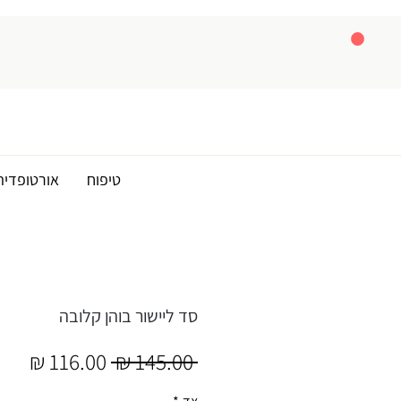
טיפוח
אורטופדיה
סד ליישור בוהן קלובה
מחיר
מחי
 ‏145.00 ‏₪ 
רגיל
מבצ