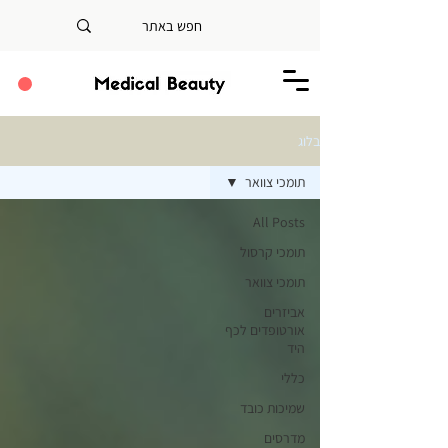
בלוג
תומכי צוואר
All Posts
תומכי קרסול
תומכי צוואר
אביזרים
אורטופדים לכף
היד
כללי
שמיכות כובד
מדרסים