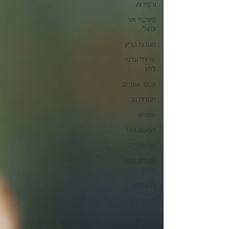
ורפידות
משקפי אור
כחול
חגורות הריון
שרוולי וגרבי
לחץ
אטמי אוזניים
חגורות גב
ספורט
רצועות TRX
אורטופדיה
מוצרים לכף
הרגל
בוהן קלובה
מחטב בטן