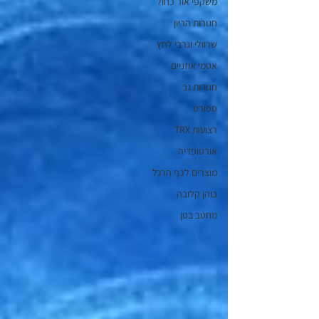
משקפי אור כחול
חגורות הריון
שרוולי וגרבי לחץ
אטמי אוזניים
חגורות גב
ספורט
רצועות TRX
אורטופדיה
מוצרים לכף הרגל
בוהן קלובה
מחטב בטן