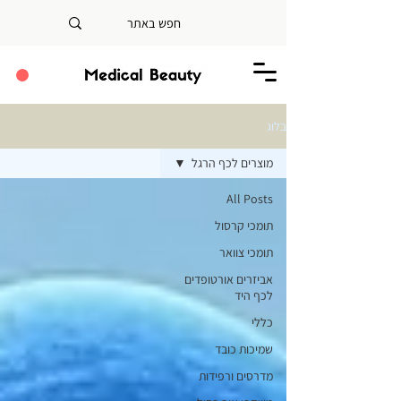
בלוג
מוצרים לכף הרגל
All Posts
תומכי קרסול
תומכי צוואר
אביזרים אורטופדים
לכף היד
כללי
שמיכות כובד
מדרסים ורפידות