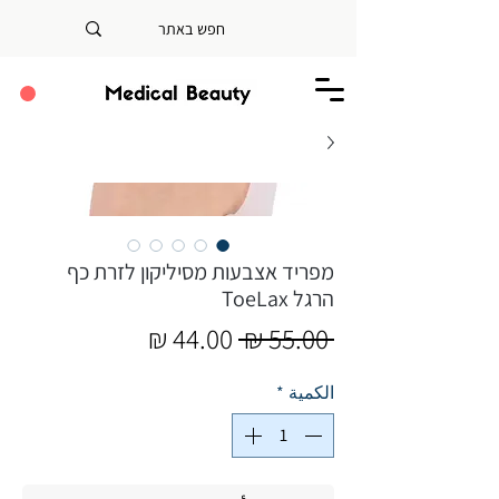
מפריד אצבעות מסיליקון לזרת כף
הרגל ToeLax
سعر
سعر
 ‏55.00 ₪ 
عادي
البيع
الكمية
*