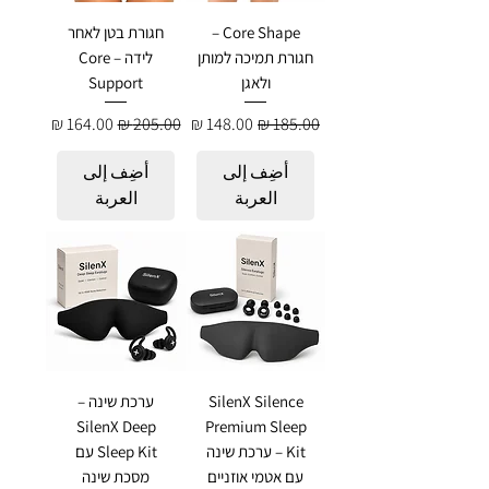
Core Shape –
חגורת בטן לאחר
חגורת תמיכה למותן
לידה – Core
ולאגן
Support
سعر عادي
سعر البيع
سعر عادي
سعر البيع
أضِف إلى
أضِف إلى
العربة
العربة
SilenX Silence
ערכת שינה –
SilenX Deep
Premium Sleep
Kit – ערכת שינה
Sleep Kit עם
עם אטמי אוזניים
מסכת שינה