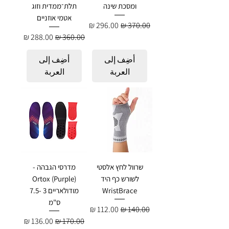
ומסכת שינה
תלת־ממדית וזוג
אטמי אוזניים
سعر عادي
سعر البيع
سعر عادي
سعر البيع
أضِف إلى
أضِف إلى
العربة
العربة
שרוול לחץ אלסטי
מדרסי הגבהה -
לשורש כף היד
Ortox (Purple)
WristBrace
מודולאריים 3 -7.5
ס"מ
سعر عادي
سعر البيع
سعر عادي
سعر البيع