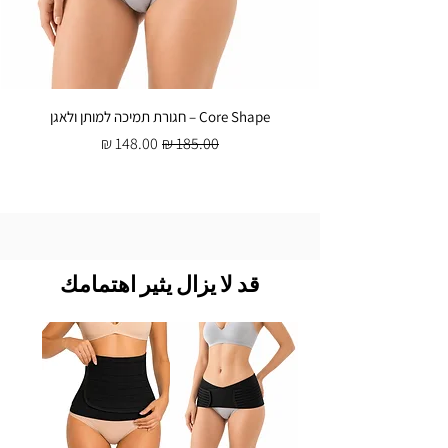
Core Shape – חגורת תמיכה למותן ולאגן
سعر عادي
سعر البيع
قد لا يزال يثير اهتمامك